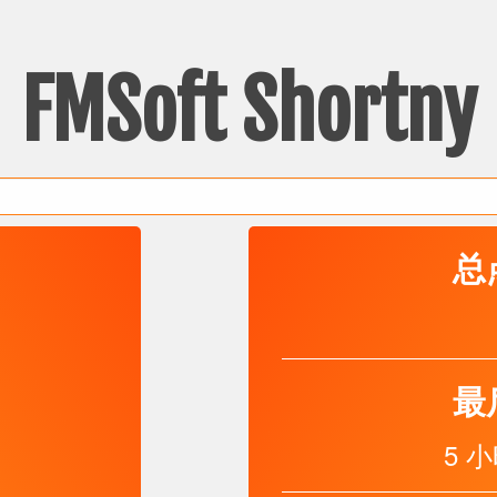
FMSoft Shortny
总
最
5 