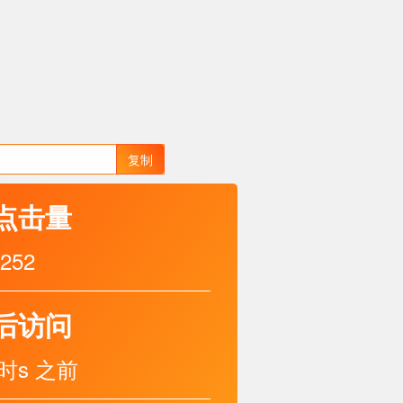
复制
点击量
252
后访问
小时s 之前