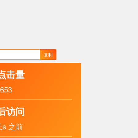
复制
点击量
653
后访问
天s 之前