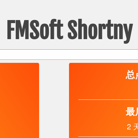
FMSoft Shortny
总
最
2 